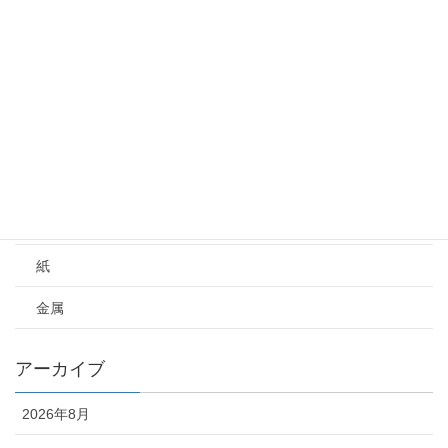
提示系
治具・定規等
書籍
素材
プラスチック
木材
紙
金属
アーカイブ
2026年8月