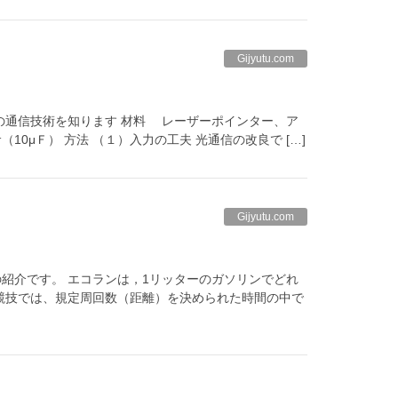
Gijyutu.com
の通信技術を知ります 材料 レーザーポインター、ア
0μＦ） 方法 （１）入力の工夫 光通信の改良で […]
Gijyutu.com
紹介です。 エコランは，1リッターのガソリンでどれ
競技では、規定周回数（距離）を決められた時間の中で