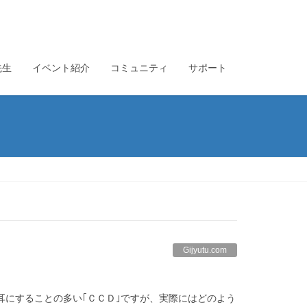
先生
イベント紹介
コミュニティ
サポート
Gijyutu.com
耳にすることの多い｢ＣＣＤ｣ですが、実際にはどのよう