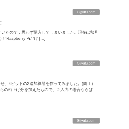
Gijyutu.com
作
販売されていたので，思わず購入してしまいました。現在は秋月
pberry Piだけ […]
Gijyutu.com
せ、4ビットの2進加算器を作ってみました。(図１）
桁からの桁上げ分を加えたもので、２入力の場合ならば
Gijyutu.com