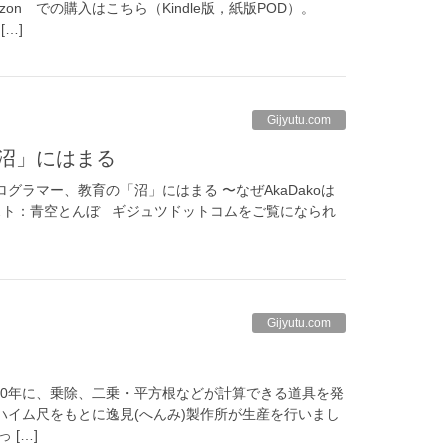
on での購入はこちら（Kindle版，紙版POD）。
…]
Gijyutu.com
「沼」にはまる
プログラマー、教育の「沼」にはまる 〜なぜAkaDakoは
スト：青空とんぼ ギジュツドットコムをご覧になられ
Gijyutu.com
が1850年に、乗除、二乗・平方根などが計算できる道具を発
ハイム尺をもとに逸見(へんみ)製作所が生産を行いまし
 […]