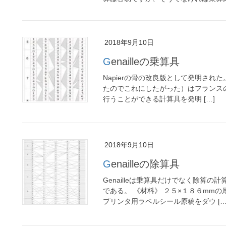
2018年9月10日
Genailleの乗算具
Napierの骨の改良版として発明された。H
たのでこれにしたがった）はフランスの
行うことができる計算具を発明 […]
2018年9月10日
Genailleの除算具
Genailleは乗算具だけでなく除算
である。 《材料》 ２５×１８６mmの
プリンタ用ラベルシール原稿をダウ […