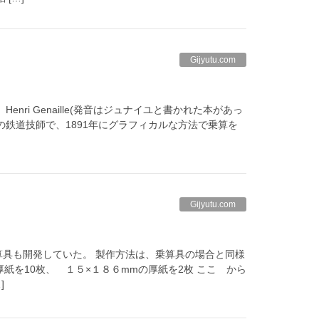
Gijyutu.com
enri Genaille(発音はジュナイユと書かれた本があっ
鉄道技師で、1891年にグラフィカルな方法で乗算を
Gijyutu.com
の計算具も開発していた。 製作方法は、乗算具の場合と同様
厚紙を10枚、 １５×１８６mmの厚紙を2枚 ここ から
]