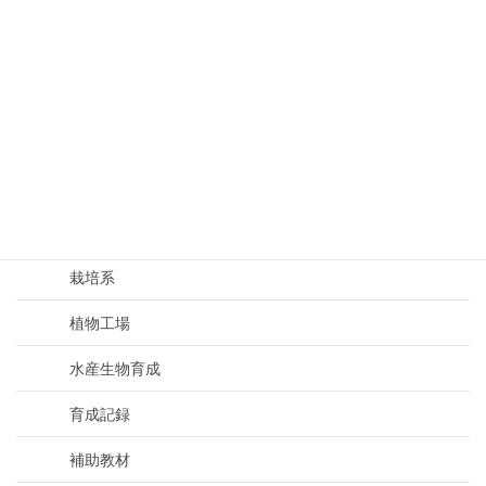
環境
生物育成
加工系
基礎知識
実験系
既存技術の理解
栽培系
植物工場
水産生物育成
育成記録
補助教材