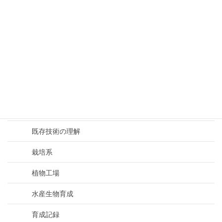
金属系製作題材
環境
生物育成
加工系
基礎知識
実験系
既存技術の理解
栽培系
植物工場
水産生物育成
育成記録