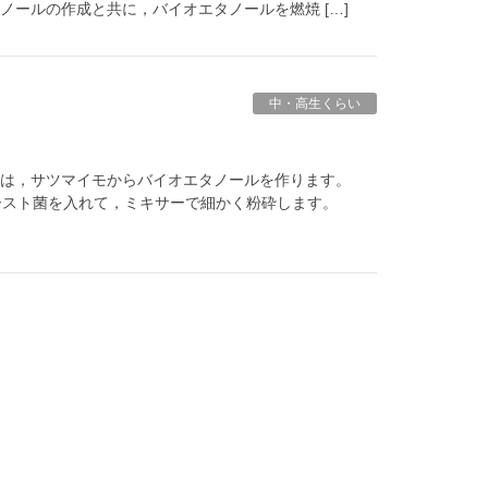
ノールの作成と共に，バイオエタノールを燃焼 […]
中・高生くらい
回は，サツマイモからバイオエタノールを作ります。
イースト菌を入れて，ミキサーで細かく粉砕します。