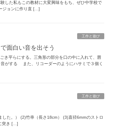
体験した私もこの教材に大変興味をもち、ぜひ中学校で
ジョンに作り直 […]
工作と遊び
けで面白い音を出そう
しごき平らにする。三角形の部分を口の中に入れて、唇
と音がする また、リコーダーのようにハサミで３個く
工作と遊び
た。） (2)竹串（長さ18cm） (3)直径6mmのストロ
突き […]